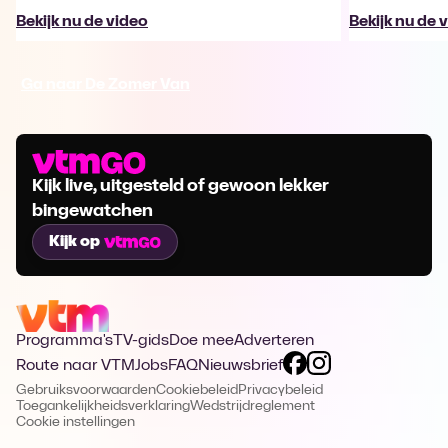
Bekijk nu de video
Bekijk nu de 
Ga naar De Zomer Van
Kijk live, uitgesteld of gewoon lekker
bingewatchen
Kijk op
Programma's
TV-gids
Doe mee
Adverteren
Route naar VTM
Jobs
FAQ
Nieuwsbrief
Gebruiksvoorwaarden
Cookiebeleid
Privacybeleid
Toegankelijkheidsverklaring
Wedstrijdreglement
Cookie instellingen