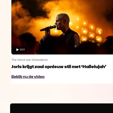
03:11
The Voice van Vlaanderen
Joris krijgt zaal opnieuw stil met ‘Hallelujah’
Bekijk nu de video