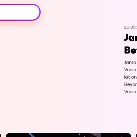
Oeps, browser niet ondersteund
20.03
Voor je onze programma's gaat ontdekken,
Ja
best je browser updaten of hieronder één
van de ondersteunde browsers
Be
downloaden.
Jamai
Google Chrome
Download
Voice
lat o
Firefox
Download
Beyon
Voice
Safari
Download
Microsoft Edge
Download
Opera
Download