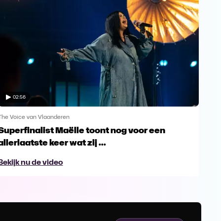
02:56
The Voice van Vlaanderen
The 
Superfinalist Maëlle toont nog voor een
Het
allerlaatste keer wat zij ...
Vl
Bekijk nu de video
Bek