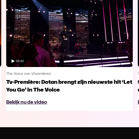
03:42
The Voice van Vlaanderen
Tv-Première: Dotan brengt zijn nieuwste hit ‘Let
You Go’ in The Voice
Bekijk nu de video