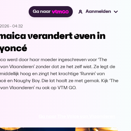
Ga naar
Aanmelden
.2026
-
04:32
maica verandert even in
yoncé
ca werd door haar moeder ingeschreven voor ‘The
 van Vlaanderen’ zonder dat ze het zelf wist. Ze legt de
nmiddellijk hoog en zingt het krachtige ‘Runnin’ van
cé en Naughy Boy. Die lat haalt ze met gemak. Kijk ‘The
 van Vlaanderen’ nu ook op VTM GO.
Ga naar The Voice van Vlaanderen