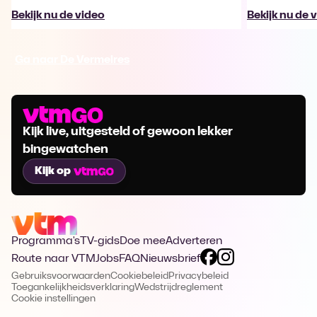
Bekijk nu de video
Bekijk nu de 
Ga naar De Vermeires
Kijk live, uitgesteld of gewoon lekker
bingewatchen
Kijk op
Programma's
TV-gids
Doe mee
Adverteren
Route naar VTM
Jobs
FAQ
Nieuwsbrief
Gebruiksvoorwaarden
Cookiebeleid
Privacybeleid
Toegankelijkheidsverklaring
Wedstrijdreglement
Cookie instellingen