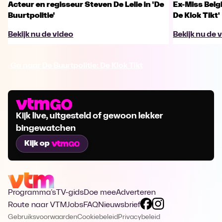
Acteur en regisseur Steven De Lelie in 'De
Ex-Miss Belgi
Buurtpolitie'
De Klok Tikt'
Bekijk nu de video
Bekijk nu de 
Ga naar De Buurtpolitie: De Klok Tikt
Kijk live, uitgesteld of gewoon lekker
bingewatchen
Kijk op
Programma's
TV-gids
Doe mee
Adverteren
Route naar VTM
Jobs
FAQ
Nieuwsbrief
Gebruiksvoorwaarden
Cookiebeleid
Privacybeleid