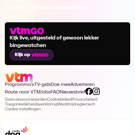
Ga naar The Voice Comeback Stage
Kijk live, uitgesteld of gewoon lekker
bingewatchen
Kijk op
Programma's
TV-gids
Doe mee
Adverteren
Route naar VTM
Jobs
FAQ
Nieuwsbrief
Gebruiksvoorwaarden
Cookiebeleid
Privacybeleid
Toegankelijkheidsverklaring
Wedstrijdreglement
Cookie instellingen