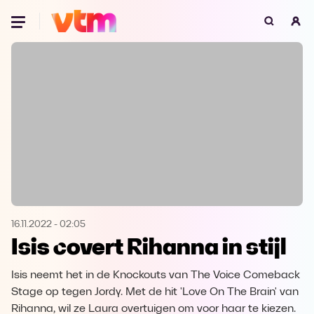
Oeps, browser niet ondersteund
Voor je onze programma's gaat ontdekken,
best je browser updaten of hieronder één
van de ondersteunde browsers
downloaden.
Google Chrome
Download
Firefox
Download
Safari
Download
16.11.2022
-
02:05
Isis covert Rihanna in stijl
Microsoft Edge
Download
Isis neemt het in de Knockouts van The Voice Comeback
Opera
Download
Stage op tegen Jordy. Met de hit 'Love On The Brain' van
Rihanna, wil ze Laura overtuigen om voor haar te kiezen.