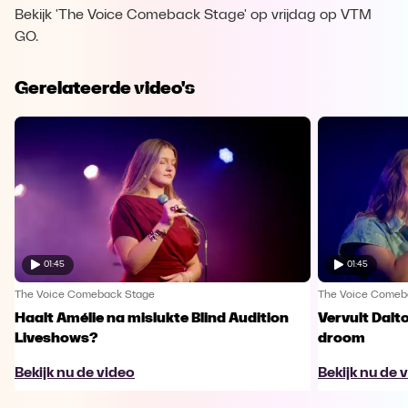
Bekijk 'The Voice Comeback Stage' op vrijdag op VTM
GO.
Gerelateerde video's
01:45
01:45
The Voice Comeback Stage
The Voice Comeb
Haalt Amélie na mislukte Blind Audition
Vervult Dalt
Liveshows?
droom
Bekijk nu de video
Bekijk nu de 