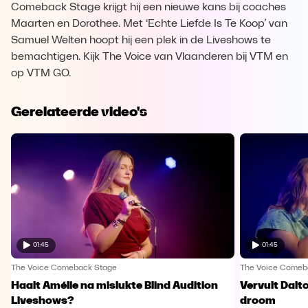
Comeback Stage krijgt hij een nieuwe kans bij coaches
Maarten en Dorothee. Met ‘Echte Liefde Is Te Koop’ van
Samuel Welten hoopt hij een plek in de Liveshows te
bemachtigen. Kijk The Voice van Vlaanderen bij VTM en
op VTM GO.
Gerelateerde video's
01:45
01:45
The Voice Comeback Stage
The Voice Comeb
Haalt Amélie na mislukte Blind Audition
Vervult Dalt
Liveshows?
droom