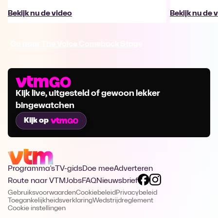
Bekijk nu de video
Bekijk nu de 
Ga naar The Voice Comeback Stage
Kijk live, uitgesteld of gewoon lekker
bingewatchen
Kijk op
Programma's
TV-gids
Doe mee
Adverteren
Route naar VTM
Jobs
FAQ
Nieuwsbrief
Gebruiksvoorwaarden
Cookiebeleid
Privacybeleid
Toegankelijkheidsverklaring
Wedstrijdreglement
Cookie instellingen