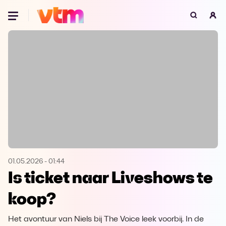
Oeps, browser niet ondersteund
Voor je onze programma's gaat ontdekken,
best je browser updaten of hieronder één
van de ondersteunde browsers
downloaden.
Google Chrome
Download
Firefox
Download
Safari
Download
01.05.2026
-
01:44
Is ticket naar Liveshows te
Microsoft Edge
Download
koop?
Opera
Download
Het avontuur van Niels bij The Voice leek voorbij. In de