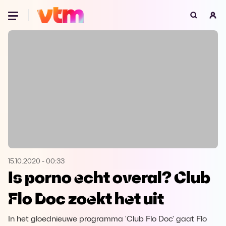
Oeps, browser niet ondersteund
Voor je onze programma's gaat ontdekken,
best je browser updaten of hieronder één
van de ondersteunde browsers
downloaden.
Google Chrome
Download
Firefox
Download
Safari
Download
15.10.2020
-
00:33
Is porno echt overal? Club
Microsoft Edge
Download
Flo Doc zoekt het uit
Opera
Download
In het gloednieuwe programma 'Club Flo Doc' gaat Flo