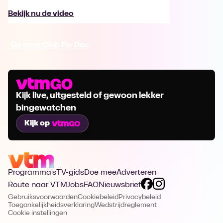
Bekijk nu de video
Ga naar Club Flo Doc
Kijk live, uitgesteld of gewoon lekker
bingewatchen
Kijk op
Programma's
TV-gids
Doe mee
Adverteren
Route naar VTM
Jobs
FAQ
Nieuwsbrief
Gebruiksvoorwaarden
Cookiebeleid
Privacybeleid
Toegankelijkheidsverklaring
Wedstrijdreglement
Cookie instellingen