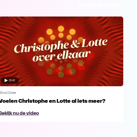
Ga naar Blind Date
01:41
Blind Date
Blind
Voelen Christophe en Lotte al iets meer?
Chr
gem
Bekijk nu de video
Bek