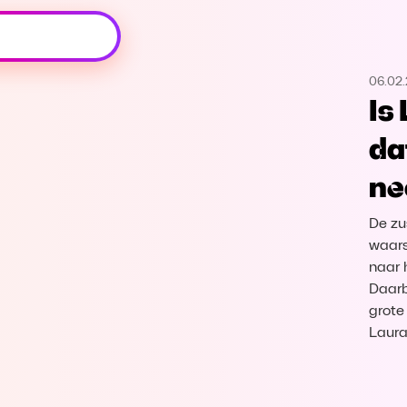
Oeps, browser niet ondersteund
06.02.
Voor je onze programma's gaat ontdekken,
Is
best je browser updaten of hieronder één
van de ondersteunde browsers
da
downloaden.
ne
Google Chrome
Download
De zu
Firefox
Download
waars
naar 
Daarb
Safari
Download
grote
Laura
Microsoft Edge
Download
Opera
Download