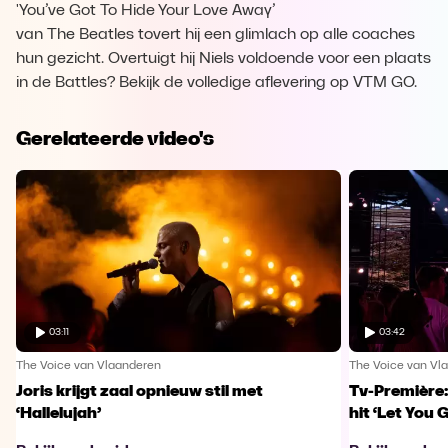
'You’ve Got To Hide Your Love Away’
van The Beatles tovert hij een glimlach op alle coaches
hun gezicht. Overtuigt hij Niels voldoende voor een plaats
in de Battles? Bekijk de volledige aflevering op VTM GO.
Gerelateerde video's
03:11
03:42
The Voice van Vlaanderen
The Voice van Vl
Joris krijgt zaal opnieuw stil met
Tv-Première:
‘Hallelujah’
hit ‘Let You 