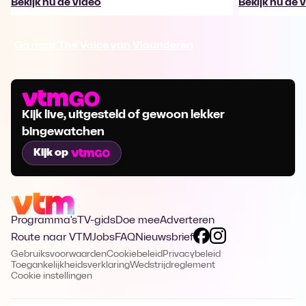
Bekijk nu de video
Bekijk nu de 
Ga naar The Voice van Vlaanderen
Kijk live, uitgesteld of gewoon lekker
bingewatchen
Kijk op
Programma's
TV-gids
Doe mee
Adverteren
Route naar VTM
Jobs
FAQ
Nieuwsbrief
Gebruiksvoorwaarden
Cookiebeleid
Privacybeleid
Toegankelijkheidsverklaring
Wedstrijdreglement
Cookie instellingen