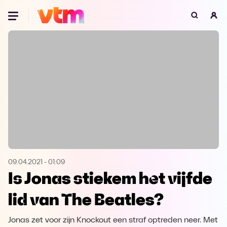
Oeps, browser niet ondersteund
Voor je onze programma's gaat ontdekken,
best je browser updaten of hieronder één
van de ondersteunde browsers
downloaden.
Google Chrome
Download
Firefox
Download
Safari
Download
09.04.2021
-
01:09
Is Jonas stiekem het vijfde
Microsoft Edge
Download
lid van The Beatles?
Opera
Download
Jonas zet voor zijn Knockout een straf optreden neer. Met