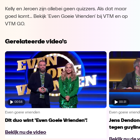
Kelly en Jeroen zijn allebei geen quizzers. Als dat maar
goed komt... Bekijk 'Even Goeie Vrienden' bij VTM en op
VTM GO.
Gerelateerde video's
00:56
00:31
Even goeie vrienden
Even goeie vrien
Dit duo wint 'Even Goeie Vrienden'!
Jens Dendonc
tegen guylin
Bekijk nu de video
Bekijk nu de 