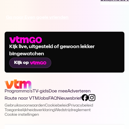
Ga naar Even goeie vrienden
Kijk live, uitgesteld of gewoon lekker
bingewatchen
Kijk op
Programma's
TV-gids
Doe mee
Adverteren
Route naar VTM
Jobs
FAQ
Nieuwsbrief
Gebruiksvoorwaarden
Cookiebeleid
Privacybeleid
Toegankelijkheidsverklaring
Wedstrijdreglement
Cookie instellingen