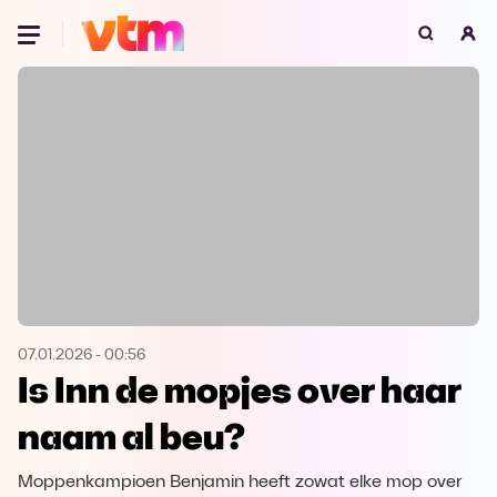
Oeps, browser niet ondersteund
Voor je onze programma's gaat ontdekken,
best je browser updaten of hieronder één
van de ondersteunde browsers
downloaden.
Google Chrome
Download
Firefox
Download
Safari
Download
07.01.2026
-
00:56
Is Inn de mopjes over haar
Microsoft Edge
Download
naam al beu?
Opera
Download
Moppenkampioen Benjamin heeft zowat elke mop over