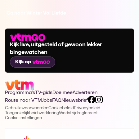
Ga naar Winter Vol Liefde
Kijk live, uitgesteld of gewoon lekker
bingewatchen
Kijk op
Programma's
TV-gids
Doe mee
Adverteren
Route naar VTM
Jobs
FAQ
Nieuwsbrief
Gebruiksvoorwaarden
Cookiebeleid
Privacybeleid
Toegankelijkheidsverklaring
Wedstrijdreglement
Cookie instellingen