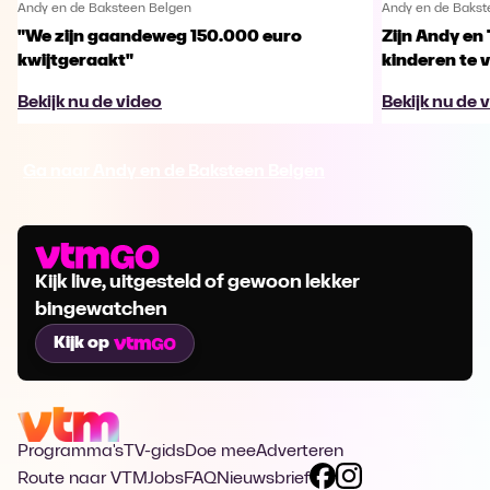
Andy en de Baksteen Belgen
Andy en de Bakst
"We zijn gaandeweg 150.000 euro
Zijn Andy en
kwijtgeraakt"
kinderen te 
Bekijk nu de video
Bekijk nu de 
Ga naar Andy en de Baksteen Belgen
Kijk live, uitgesteld of gewoon lekker
bingewatchen
Kijk op
Programma's
TV-gids
Doe mee
Adverteren
Route naar VTM
Jobs
FAQ
Nieuwsbrief