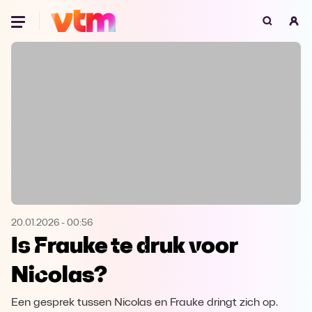
Oeps, browser niet ondersteund
Voor je onze programma's gaat ontdekken,
best je browser updaten of hieronder één
van de ondersteunde browsers
downloaden.
Google Chrome
Download
Firefox
Download
Safari
Download
20.01.2026
-
00:56
Is Frauke te druk voor
Microsoft Edge
Download
Nicolas?
Opera
Download
Een gesprek tussen Nicolas en Frauke dringt zich op.