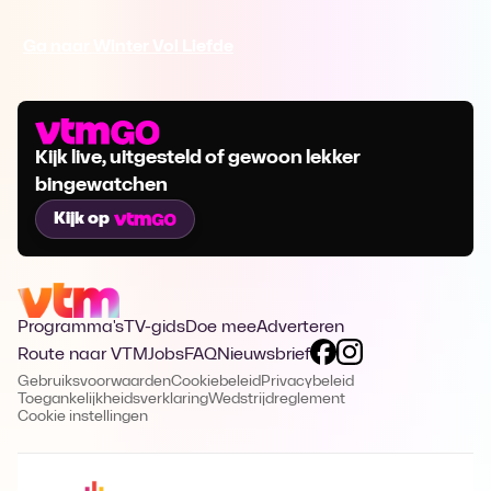
Ga naar Winter Vol Liefde
Kijk live, uitgesteld of gewoon lekker
bingewatchen
Kijk op
Programma's
TV-gids
Doe mee
Adverteren
Route naar VTM
Jobs
FAQ
Nieuwsbrief
Gebruiksvoorwaarden
Cookiebeleid
Privacybeleid
Toegankelijkheidsverklaring
Wedstrijdreglement
Cookie instellingen