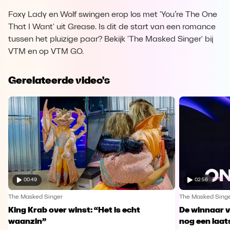
Foxy Lady en Wolf swingen erop los met 'You’re The One
That I Want' uit Grease. Is dit de start van een romance
tussen het pluizige paar? Bekijk 'The Masked Singer' bij
VTM en op VTM GO.
Gerelateerde video's
00:49
02:56
The Masked Singer
The Masked Sing
King Krab over winst: “Het is echt
De winnaar 
waanzin”
nog een laa