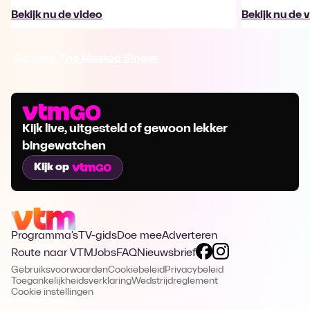
Bekijk nu de video
Bekijk nu de 
Ga naar The Masked Singer
Kijk live, uitgesteld of gewoon lekker
bingewatchen
Kijk op
Programma's
TV-gids
Doe mee
Adverteren
Route naar VTM
Jobs
FAQ
Nieuwsbrief
Gebruiksvoorwaarden
Cookiebeleid
Privacybeleid
Toegankelijkheidsverklaring
Wedstrijdreglement
Cookie instellingen