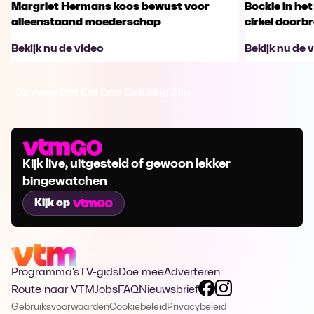
Margriet Hermans koos bewust voor
Bockie in het
alleenstaand moederschap
cirkel doorb
Bekijk nu de video
Bekijk nu de 
Ga naar Dat Eet Dan Gelukkig Zijn
Kijk live, uitgesteld of gewoon lekker
bingewatchen
Kijk op
Programma's
TV-gids
Doe mee
Adverteren
Route naar VTM
Jobs
FAQ
Nieuwsbrief
Gebruiksvoorwaarden
Cookiebeleid
Privacybeleid