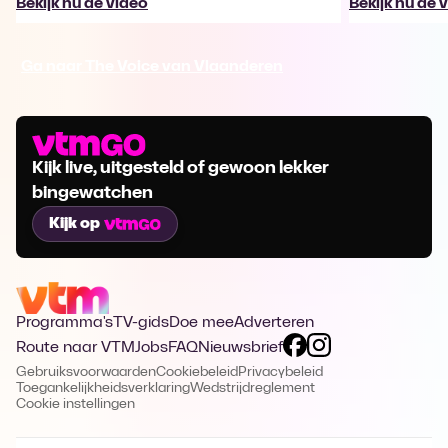
Bekijk nu de video
Bekijk nu de 
Ga naar The Voice van Vlaanderen
Kijk live, uitgesteld of gewoon lekker
bingewatchen
Kijk op
Programma's
TV-gids
Doe mee
Adverteren
Route naar VTM
Jobs
FAQ
Nieuwsbrief
Gebruiksvoorwaarden
Cookiebeleid
Privacybeleid
Toegankelijkheidsverklaring
Wedstrijdreglement
Cookie instellingen