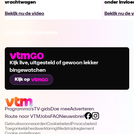
vrachtwagen
onder invloe
Bekijk nu de video
Bekijk nu de 
Ga naar Op Interventie
Kijk live, uitgesteld of gewoon lekker
bingewatchen
Kijk op
Programma's
TV-gids
Doe mee
Adverteren
Route naar VTM
Jobs
FAQ
Nieuwsbrief
Gebruiksvoorwaarden
Cookiebeleid
Privacybeleid
Toegankelijkheidsverklaring
Wedstrijdreglement
Cookie instellingen