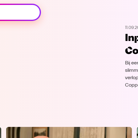
Oeps, browser niet ondersteund
11.09.
Voor je onze programma's gaat ontdekken,
In
best je browser updaten of hieronder één
van de ondersteunde browsers
Co
downloaden.
Bij e
Google Chrome
Download
slimm
verlo
Firefox
Download
Coppe
Safari
Download
Microsoft Edge
Download
Opera
Download