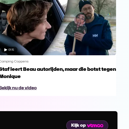
01:15
Camping Coppens
Camp
Staf leert Beau autorijden, maar die botst tegen
Mon
Monique
sta
Bekijk nu de video
Bek
Kijk op