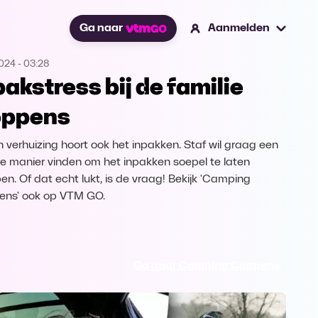
Ga naar
Aanmelden
2024
-
03:28
pakstress bij de familie
ppens
en verhuizing hoort ook het inpakken. Staf wil graag een
e manier vinden om het inpakken soepel te laten
pen. Of dat echt lukt, is de vraag! Bekijk 'Camping
ns' ook op VTM GO.
Ga naar Camping Coppens