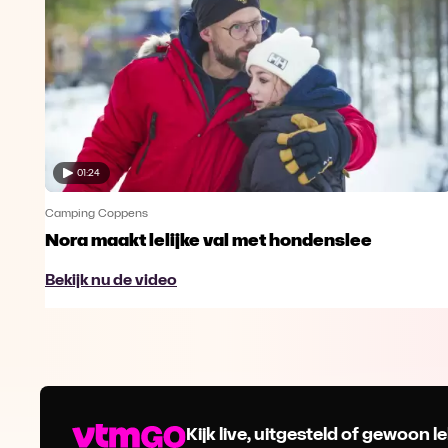
01:24
Camping Coppens
Nora maakt lelijke val met hondenslee
Bekijk nu de video
Kijk live, uitgesteld of gewoon