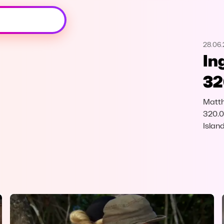
Oeps, browser niet ondersteund
28.06
Voor je onze programma's gaat ontdekken,
In
best je browser updaten of hieronder één
van de ondersteunde browsers
32
downloaden.
Matth
Google Chrome
Download
320.00
Islan
Firefox
Download
Safari
Download
Microsoft Edge
Download
Opera
Download