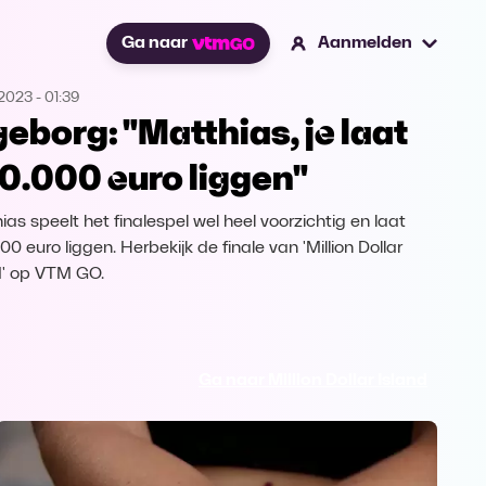
Ga naar
Aanmelden
.2023
-
01:39
geborg: "Matthias, je laat
0.000 euro liggen"
ias speelt het finalespel wel heel voorzichtig en laat
0 euro liggen. Herbekijk de finale van 'Million Dollar
d' op VTM GO.
Ga naar Million Dollar Island