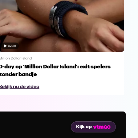
02:28
Million Dollar Island
Milli
D-day op 'Million Dollar Island': exit spelers
Vro
zonder bandje
Dol
Bekijk nu de video
Bek
Kijk op