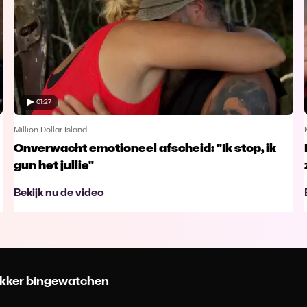
01:27
Million Dollar Island
Onverwacht emotioneel afscheid: "Ik stop, ik
gun het jullie"
Bekijk nu de video
 lekker bingewatchen