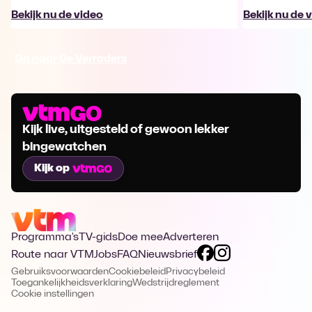
Bekijk nu de video
Bekijk nu de 
Ga naar De Verraders
Kijk live, uitgesteld of gewoon lekker
bingewatchen
Kijk op
Programma's
TV-gids
Doe mee
Adverteren
Route naar VTM
Jobs
FAQ
Nieuwsbrief
Gebruiksvoorwaarden
Cookiebeleid
Privacybeleid
Toegankelijkheidsverklaring
Wedstrijdreglement
Cookie instellingen