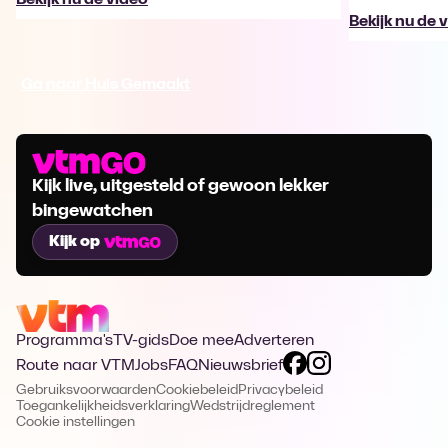
Bekijk nu de 
Ga naar Huis Gemaakt
Kijk live, uitgesteld of gewoon lekker
bingewatchen
Kijk op
Programma's
TV-gids
Doe mee
Adverteren
Route naar VTM
Jobs
FAQ
Nieuwsbrief
Gebruiksvoorwaarden
Cookiebeleid
Privacybeleid
Toegankelijkheidsverklaring
Wedstrijdreglement
Cookie instellingen