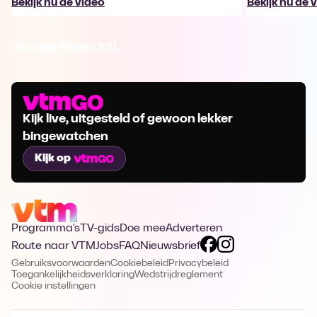
Bekijk nu de video
Bekijk nu de 
Ga naar Flikken BXL
Kijk live, uitgesteld of gewoon lekker
bingewatchen
Kijk op
Programma's
TV-gids
Doe mee
Adverteren
Route naar VTM
Jobs
FAQ
Nieuwsbrief
Gebruiksvoorwaarden
Cookiebeleid
Privacybeleid
Toegankelijkheidsverklaring
Wedstrijdreglement
Cookie instellingen