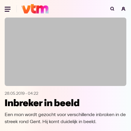
Oeps, browser niet ondersteund
Voor je onze programma's gaat ontdekken,
best je browser updaten of hieronder één
van de ondersteunde browsers
downloaden.
Google Chrome
Download
Firefox
Download
Safari
Download
28.05.2019
-
04:22
Inbreker in beeld
Microsoft Edge
Download
Een man wordt gezocht voor verschillende inbraken in de
Opera
Download
streek rond Gent. Hij komt duidelijk in beeld.