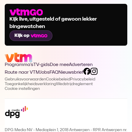
Kijk live, uitgesteld of gewoon lekker
bingewatchen
Kijk op
Programma's
TV-gids
Doe mee
Adverteren
Route naar VTM
Jobs
FAQ
Nieuwsbrief
Gebruiksvoorwaarden
Cookiebeleid
Privacybeleid
Toegankelijkheidsverklaring
Wedstrijdreglement
Cookie instellingen
DPG Media NV - Mediaplein 1, 2018 Antwerpen
-
RPR Antwerpen nr.