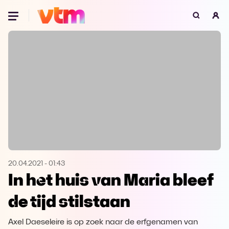
Oeps, browser niet ondersteund
Voor je onze programma's gaat ontdekken,
best je browser updaten of hieronder één
van de ondersteunde browsers
downloaden.
Google Chrome
Download
Firefox
Download
Safari
Download
20.04.2021
-
01:43
In het huis van Maria bleef
Microsoft Edge
Download
de tijd stilstaan
Opera
Download
Axel Daeseleire is op zoek naar de erfgenamen van