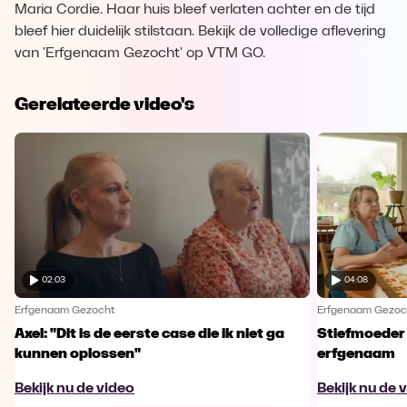
Maria Cordie. Haar huis bleef verlaten achter en de tijd
bleef hier duidelijk stilstaan. Bekijk de volledige aflevering
van 'Erfgenaam Gezocht' op VTM GO.
Gerelateerde video's
02:03
04:08
Erfgenaam Gezocht
Erfgenaam Gezoc
Axel: "Dit is de eerste case die ik niet ga
Stiefmoeder 
kunnen oplossen"
erfgenaam
Bekijk nu de video
Bekijk nu de 