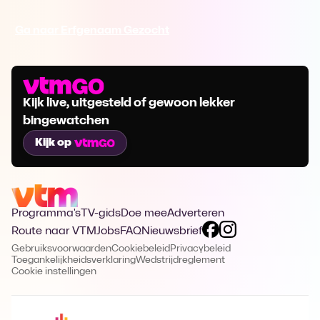
Ga naar Erfgenaam Gezocht
Kijk live, uitgesteld of gewoon lekker
bingewatchen
Kijk op
Programma's
TV-gids
Doe mee
Adverteren
Route naar VTM
Jobs
FAQ
Nieuwsbrief
Gebruiksvoorwaarden
Cookiebeleid
Privacybeleid
Toegankelijkheidsverklaring
Wedstrijdreglement
Cookie instellingen