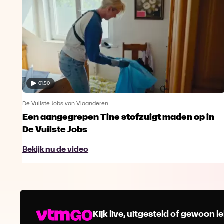
01:50
De Vuilste Jobs van Vlaanderen
in
Een aangegrepen Tine stofzuigt maden op in
De Vuilste Jobs
Bekijk nu de video
Kijk live, uitgesteld of gewoon