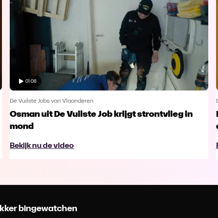
01:08
De Vuilste Jobs van Vlaanderen
Osman uit De Vuilste Job krijgt strontvlieg in
mond
Bekijk nu de video
 lekker bingewatchen