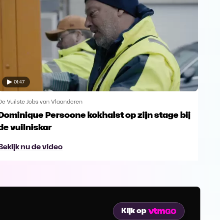
01:47
De Vuilste Jobs van Vlaanderen
De Vu
Dominique Persoone kokhalst op zijn stage bij
Nic
de vuilniskar
ple
Bekijk nu de video
Bek
Kijk op