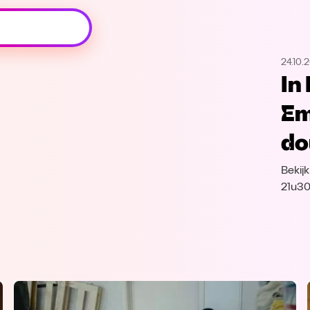
Oeps, browser niet ondersteund
24.10.
Voor je onze programma's gaat ontdekken,
In
best je browser updaten of hieronder één
van de ondersteunde browsers
Em
downloaden.
do
Google Chrome
Download
Bekij
Firefox
Download
21u30
Safari
Download
Microsoft Edge
Download
Opera
Download