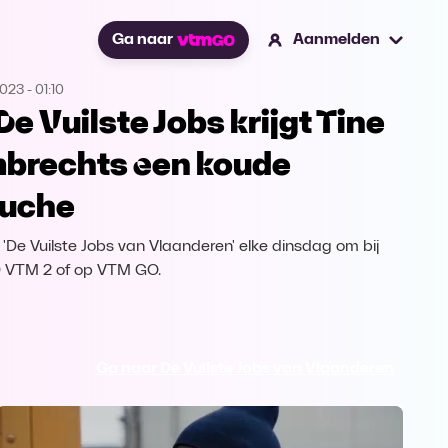
Ga naar
Aanmelden
2023
-
01:10
 De Vuilste Jobs krijgt Tine
brechts een koude
uche
k 'De Vuilste Jobs van Vlaanderen' elke dinsdag om bij
 VTM 2 of op VTM GO.
Ga naar De Vuilste Jobs van Vlaanderen