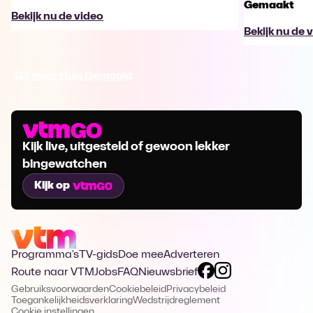
Gemaakt
Bekijk nu de video
Bekijk nu de 
Ga naar Huis Gemaakt
Kijk live, uitgesteld of gewoon lekker
bingewatchen
Kijk op
Programma's
TV-gids
Doe mee
Adverteren
Route naar VTM
Jobs
FAQ
Nieuwsbrief
Gebruiksvoorwaarden
Cookiebeleid
Privacybeleid
Toegankelijkheidsverklaring
Wedstrijdreglement
Cookie instellingen