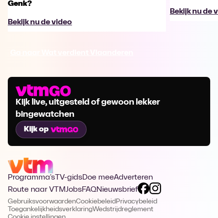
Genk?
Bekijk nu de 
Bekijk nu de video
Ga naar Wat verdient Vlaanderen
Kijk live, uitgesteld of gewoon lekker
bingewatchen
Kijk op
Programma's
TV-gids
Doe mee
Adverteren
Route naar VTM
Jobs
FAQ
Nieuwsbrief
Gebruiksvoorwaarden
Cookiebeleid
Privacybeleid
Toegankelijkheidsverklaring
Wedstrijdreglement
Cookie instellingen