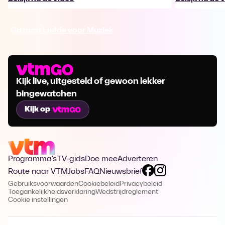
Ga naar Liefde voor Muziek
Kijk live, uitgesteld of gewoon lekker
bingewatchen
Kijk op
Programma's
TV-gids
Doe mee
Adverteren
Route naar VTM
Jobs
FAQ
Nieuwsbrief
Gebruiksvoorwaarden
Cookiebeleid
Privacybeleid
Toegankelijkheidsverklaring
Wedstrijdreglement
Cookie instellingen