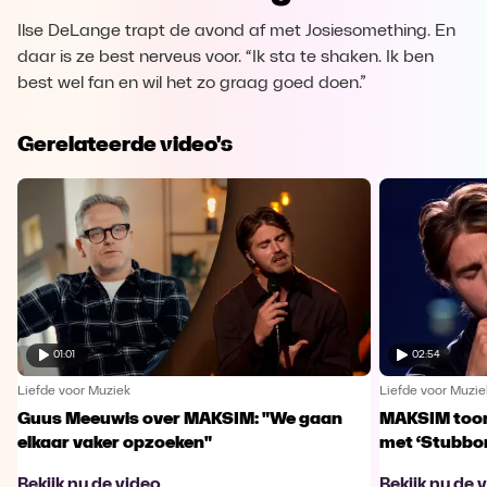
Ilse DeLange trapt de avond af met Josiesomething. En
daar is ze best nerveus voor. “Ik sta te shaken. Ik ben
best wel fan en wil het zo graag goed doen.”
Gerelateerde video's
01:01
02:54
Liefde voor Muziek
Liefde voor Muzie
Guus Meeuwis over MAKSIM: "We gaan
MAKSIM toont
elkaar vaker opzoeken"
met ‘Stubbo
Bekijk nu de video
Bekijk nu de 