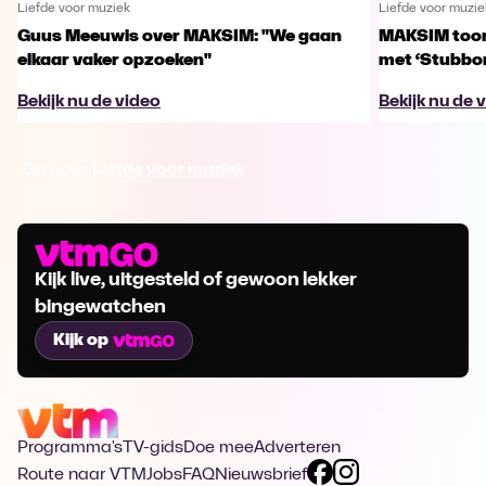
Liefde voor muziek
Liefde voor muzie
Guus Meeuwis over MAKSIM: "We gaan
MAKSIM toont
elkaar vaker opzoeken"
met ‘Stubbo
Bekijk nu de video
Bekijk nu de 
Ga naar Liefde voor muziek
Kijk live, uitgesteld of gewoon lekker
bingewatchen
Kijk op
Programma's
TV-gids
Doe mee
Adverteren
Route naar VTM
Jobs
FAQ
Nieuwsbrief