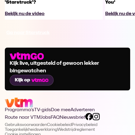
'Starstruck'?
You’
Bekijk nu de video
Bekijk nu de 
Ga naar Starstruck
Kijk live, uitgesteld of gewoon lekker
bingewatchen
Kijk op
Programma's
TV-gids
Doe mee
Adverteren
Route naar VTM
Jobs
FAQ
Nieuwsbrief
Gebruiksvoorwaarden
Cookiebeleid
Privacybeleid
Toegankelijkheidsverklaring
Wedstrijdreglement
Cookie instellingen