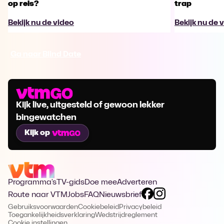
op reis?
trap
Bekijk nu de video
Bekijk nu de 
Ga naar Blind Date
Kijk live, uitgesteld of gewoon lekker
bingewatchen
Kijk op
Programma's
TV-gids
Doe mee
Adverteren
Route naar VTM
Jobs
FAQ
Nieuwsbrief
Gebruiksvoorwaarden
Cookiebeleid
Privacybeleid
Toegankelijkheidsverklaring
Wedstrijdreglement
Cookie instellingen