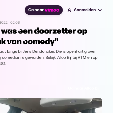
Ga naar
Aanmelden
.2022
-
02:08
k was een doorzetter op
ak van comedy"
aat langs bij Jens Dendoncker. Die is openhartig over
j comedian is geworden. Bekijk 'Alloo Bij' bij VTM en op
GO.
Ga naar Alloo bij