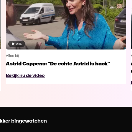
01:15
Alloo bij
Astrid Coppens: "De echte Astrid is back"
Bekijk nu de video
 lekker bingewatchen