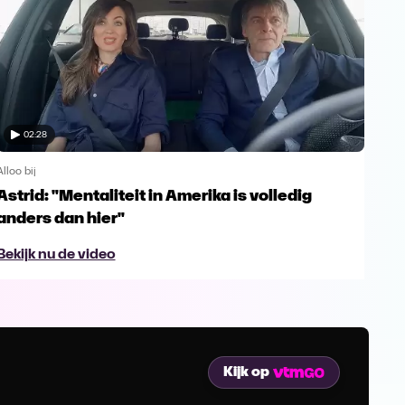
02:28
Alloo bij
Alloo
Astrid: "Mentaliteit in Amerika is volledig
Jen
anders dan hier"
doo
Bekijk nu de video
Bek
Kijk op