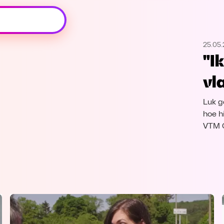
Oeps, browser niet ondersteund
25.05
Voor je onze programma's gaat ontdekken,
"I
best je browser updaten of hieronder één
van de ondersteunde browsers
vl
downloaden.
Luk g
Google Chrome
Download
hoe hi
VTM 
Firefox
Download
Safari
Download
Microsoft Edge
Download
Opera
Download