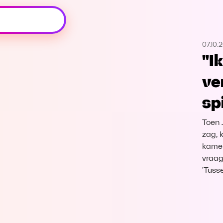
Oeps, browser niet ondersteund
07.10.
Voor je onze programma's gaat ontdekken,
"I
best je browser updaten of hieronder één
van de ondersteunde browsers
ve
downloaden.
sp
Google Chrome
Download
Toen J
Firefox
Download
zag, k
kamer
vraagt
Safari
Download
'Tuss
Microsoft Edge
Download
Opera
Download