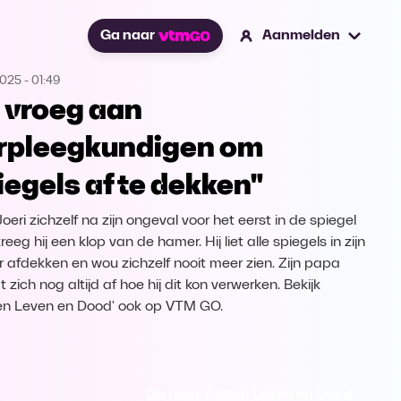
Ga naar
Aanmelden
2025
-
01:49
k vroeg aan
rpleegkundigen om
iegels af te dekken"
oeri zichzelf na zijn ongeval voor het eerst in de spiegel
reeg hij een klop van de hamer. Hij liet alle spiegels in zijn
 afdekken en wou zichzelf nooit meer zien. Zijn papa
 zich nog altijd af hoe hij dit kon verwerken. Bekijk
en Leven en Dood' ook op VTM GO.
Ga naar Tussen Leven en Dood