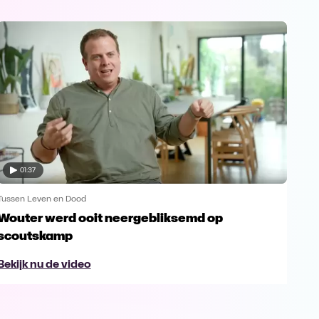
01:37
Tussen Leven en Dood
Tuss
Wouter werd ooit neergebliksemd op
Mus
scoutskamp
voo
Bekijk nu de video
Bek