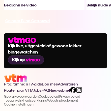
Bekijk nu de video
Bekijk nu de 
Ga naar Blind Getrouwd
Kijk live, uitgesteld of gewoon lekker
bingewatchen
Kijk op
Programma's
TV-gids
Doe mee
Adverteren
Route naar VTM
Jobs
FAQ
Nieuwsbrief
Gebruiksvoorwaarden
Cookiebeleid
Privacybeleid
Toegankelijkheidsverklaring
Wedstrijdreglement
Cookie instellingen