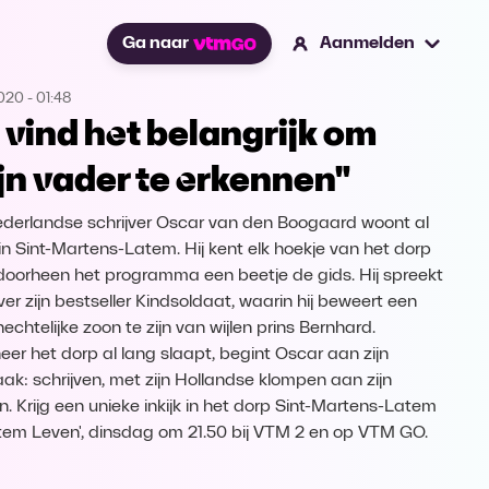
Ga naar
Aanmelden
2020
-
01:48
k vind het belangrijk om
jn vader te erkennen"
derlandse schrijver Oscar van den Boogaard woont al
 in Sint-Martens-Latem. Hij kent elk hoekje van het dorp
 doorheen het programma een beetje de gids. Hij spreekt
ver zijn bestseller Kindsoldaat, waarin hij beweert een
echtelijke zoon te zijn van wijlen prins Bernhard.
er het dorp al lang slaapt, begint Oscar aan zijn
ak: schrijven, met zijn Hollandse klompen aan zijn
n. Krijg een unieke inkijk in het dorp Sint-Martens-Latem
atem Leven', dinsdag om 21.50 bij VTM 2 en op VTM GO.