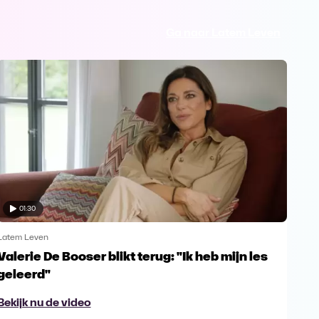
Ga naar Latem Leven
01:30
Latem Leven
Late
Valerie De Booser blikt terug: "Ik heb mijn les
De 
geleerd"
Bek
Bekijk nu de video