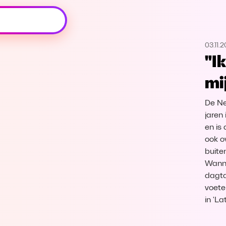
Oeps, browser niet ondersteund
03.11.
Voor je onze programma's gaat ontdekken,
"I
best je browser updaten of hieronder één
van de ondersteunde browsers
mi
downloaden.
De Ne
Google Chrome
Download
jaren
en is
Firefox
Download
ook o
buiten
Safari
Download
Wanne
dagta
voete
Microsoft Edge
Download
in 'L
Opera
Download