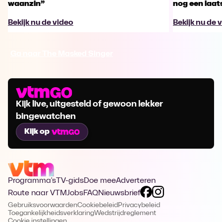
waanzin”
nog een laa
Bekijk nu de video
Bekijk nu de 
Ga naar The Masked Singer
Kijk live, uitgesteld of gewoon lekker
bingewatchen
Kijk op
Programma's
TV-gids
Doe mee
Adverteren
Route naar VTM
Jobs
FAQ
Nieuwsbrief
Gebruiksvoorwaarden
Cookiebeleid
Privacybeleid
Toegankelijkheidsverklaring
Wedstrijdreglement
Cookie instellingen