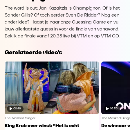
The word is out: Jani Kazaltzis is Champignon. Of is het
Sander Gillis? Of toch eerder Sven De Ridder? Nog een
ander idee? Haast je naar onze Guessing Game en vul
jouw allerlaatste guess in voor de finale van vanavond.
Bekijk de finale vanaf 20.35 live bij VTM en op VTM GO.
Gerelateerde video's
00:49
02:56
The Masked Singer
The Masked Sing
King Krab over winst: “Het is echt
De winnaar 