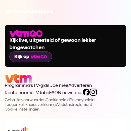
Ga naar De Verraders
Kijk live, uitgesteld of gewoon lekker
bingewatchen
Kijk op
Programma's
TV-gids
Doe mee
Adverteren
Route naar VTM
Jobs
FAQ
Nieuwsbrief
Gebruiksvoorwaarden
Cookiebeleid
Privacybeleid
Toegankelijkheidsverklaring
Wedstrijdreglement
Cookie instellingen