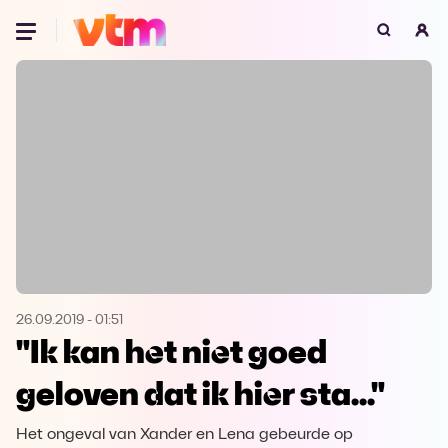
Oeps, browser niet ondersteund
Voor je onze programma's gaat ontdekken,
best je browser updaten of hieronder één
van de ondersteunde browsers
downloaden.
Google Chrome
Download
Firefox
Download
Safari
Download
26.09.2019
-
01:51
"Ik kan het niet goed
Microsoft Edge
Download
geloven dat ik hier sta..."
Opera
Download
Het ongeval van Xander en Lena gebeurde op