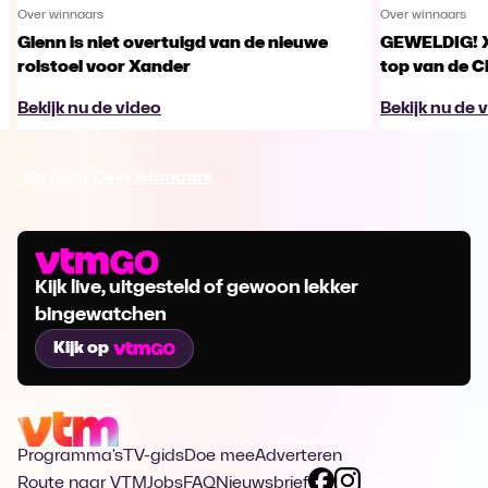
Over winnaars
Over winnaars
Glenn is niet overtuigd van de nieuwe
GEWELDIG! X
rolstoel voor Xander
top van de 
Bekijk nu de video
Bekijk nu de 
Ga naar Over winnaars
Kijk live, uitgesteld of gewoon lekker
bingewatchen
Kijk op
Programma's
TV-gids
Doe mee
Adverteren
Route naar VTM
Jobs
FAQ
Nieuwsbrief