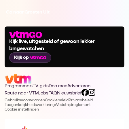
Ga naar Groeten Uit
Kijk live, uitgesteld of gewoon lekker
bingewatchen
Kijk op
Programma's
TV-gids
Doe mee
Adverteren
Route naar VTM
Jobs
FAQ
Nieuwsbrief
Gebruiksvoorwaarden
Cookiebeleid
Privacybeleid
Toegankelijkheidsverklaring
Wedstrijdreglement
Cookie instellingen