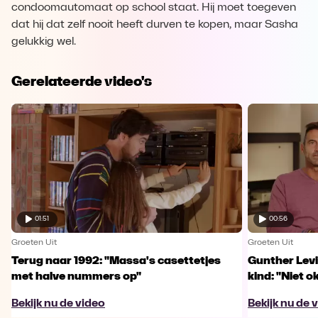
condoomautomaat op school staat. Hij moet toegeven
dat hij dat zelf nooit heeft durven te kopen, maar Sasha
gelukkig wel.
Gerelateerde video's
01:51
00:56
Groeten Uit
Groeten Uit
Terug naar 1992: "Massa's casettetjes
Gunther Levi
met halve nummers op"
kind: "Niet o
Bekijk nu de video
Bekijk nu de 