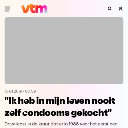
Oeps, browser niet ondersteund
Voor je onze programma's gaat ontdekken,
best je browser updaten of hieronder één
van de ondersteunde browsers
downloaden.
Google Chrome
Download
Firefox
Download
Safari
Download
10.01.2019
-
00:59
"Ik heb in mijn leven nooit
Microsoft Edge
Download
zelf condooms gekocht"
Opera
Download
Davy leest in de krant dat er in 1988 voor het eerst een