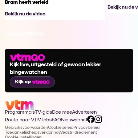
Bram heeft verleid
Bekijk nu de 
Bekijk nu de video
Ga naar Alloo bij
Kijk live, uitgesteld of gewoon lekker
bingewatchen
Kijk op
Programma's
TV-gids
Doe mee
Adverteren
Route naar VTM
Jobs
FAQ
Nieuwsbrief
Gebruiksvoorwaarden
Cookiebeleid
Privacybeleid
Toegankelijkheidsverklaring
Wedstrijdreglement
Cookie instellingen