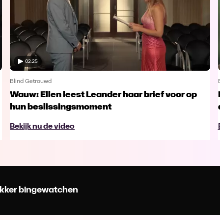
02:25
Blind Getrouwd
Wauw: Ellen leest Leander haar brief voor op
hun beslissingsmoment
Bekijk nu de video
 lekker bingewatchen