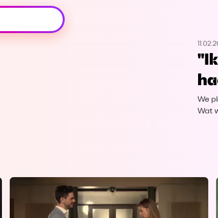
Oeps, browser niet ondersteund
11.02.2
Voor je onze programma's gaat ontdekken,
"Ik
best je browser updaten of hieronder één
van de ondersteunde browsers
ha
downloaden.
We pl
Google Chrome
Download
Wat w
Firefox
Download
Safari
Download
Microsoft Edge
Download
Opera
Download