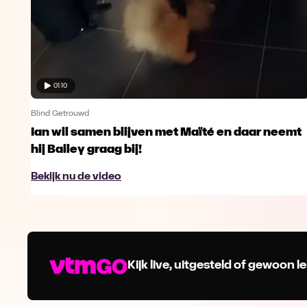
01:10
Blind Getrouwd
Ian wil samen blijven met Maïté en daar neemt
hij Bailey graag bij!
Bekijk nu de video
Kijk live, uitgesteld of gewoon