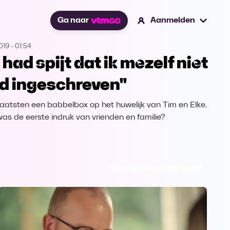
Ga naar
Aanmelden
019
-
01:54
 had spijt dat ik mezelf niet
d ingeschreven"
aatsten een babbelbox op het huwelijk van Tim en Elke.
as de eerste indruk van vrienden en familie?
Ga naar Blind Getrouwd