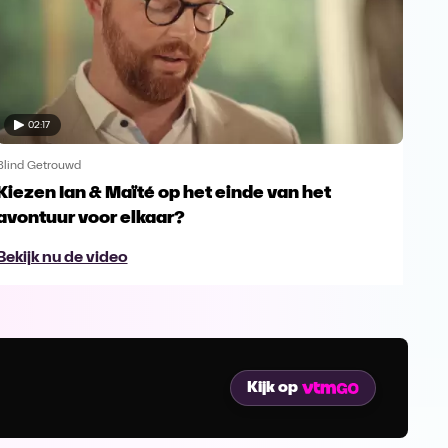
02:17
Blind Getrouwd
Blin
Kiezen Ian & Maïté op het einde van het
Ga 
avontuur voor elkaar?
en s
Bekijk nu de video
Bek
Kijk op