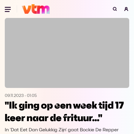
Oeps, browser niet ondersteund
Voor je onze programma's gaat ontdekken,
best je browser updaten of hieronder één
van de ondersteunde browsers
downloaden.
Google Chrome
Download
Firefox
Download
Safari
Download
09.11.2023
-
01:05
"Ik ging op een week tijd 17
Microsoft Edge
Download
keer naar de frituur..."
Opera
Download
In 'Dat Eet Dan Gelukkig Zijn' gaat Bockie De Repper