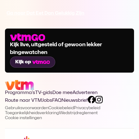
Ga naar Dat Eet Dan Gelukkig Zijn
Kijk live, uitgesteld of gewoon lekker
bingewatchen
Kijk op
Programma's
TV-gids
Doe mee
Adverteren
Route naar VTM
Jobs
FAQ
Nieuwsbrief
Gebruiksvoorwaarden
Cookiebeleid
Privacybeleid
Toegankelijkheidsverklaring
Wedstrijdreglement
Cookie instellingen