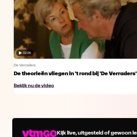
02:06
De Verraders
De theorieën vliegen in 't rond bij 'De Verraders'
Bekijk nu de video
Kijk live, uitgesteld of gewoon