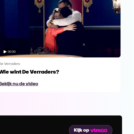
00:30
De Verraders
De V
Wie wint De Verraders?
Yan
Bekijk nu de video
Bek
Kijk op