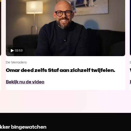
02:53
De Verraders
Omar deed zelfs Staf aan zichzelf twijfelen.
Bekijk nu de video
 lekker bingewatchen