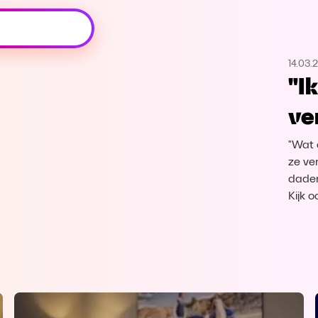
Oeps, browser niet ondersteund
14.03.
Voor je onze programma's gaat ontdekken,
"I
best je browser updaten of hieronder één
van de ondersteunde browsers
ve
downloaden.
"Wat 
Google Chrome
Download
ze ver
dader
Firefox
Download
Kijk 
Safari
Download
Microsoft Edge
Download
Opera
Download