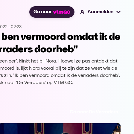
Ga naar
Aanmelden
2022
-
02:23
k ben vermoord omdat ik de
rraders doorheb"
een eer", klinkt het bij Nora. Hoewel ze pas ontdekt dat
moord is, lijkt Nora vooral blij te zijn dat ze weet wie de
s zijn. "Ik ben vermoord omdat ik de verraders doorheb".
ook naar 'De Verraders' op VTM GO.
Ga naar De Verraders