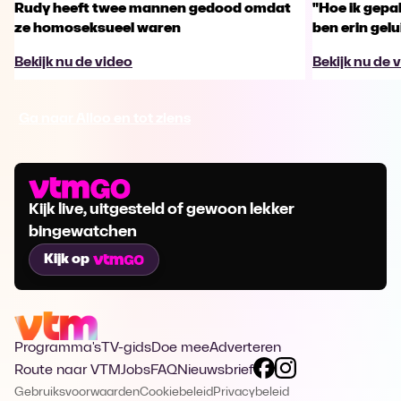
Rudy heeft twee mannen gedood omdat
"Hoe ik gepa
ze homoseksueel waren
ben erin gelu
Bekijk nu de video
Bekijk nu de 
Ga naar Alloo en tot ziens
Kijk live, uitgesteld of gewoon lekker
bingewatchen
Kijk op
Programma's
TV-gids
Doe mee
Adverteren
Route naar VTM
Jobs
FAQ
Nieuwsbrief
Gebruiksvoorwaarden
Cookiebeleid
Privacybeleid