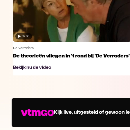
02:06
De Verraders
De theorieën vliegen in 't rond bij 'De Verraders'
Bekijk nu de video
Kijk live, uitgesteld of gewoon