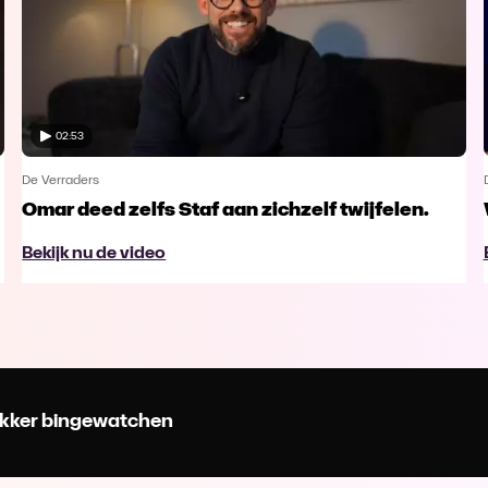
02:53
De Verraders
Omar deed zelfs Staf aan zichzelf twijfelen.
Bekijk nu de video
 lekker bingewatchen