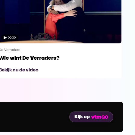
00:30
De Verraders
De V
Wie wint De Verraders?
Yan
Bekijk nu de video
Bek
Kijk op