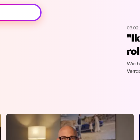
Oeps, browser niet ondersteund
03.02
Voor je onze programma's gaat ontdekken,
"I
best je browser updaten of hieronder één
van de ondersteunde browsers
ro
downloaden.
Wie h
Google Chrome
Download
Verra
Firefox
Download
Safari
Download
Microsoft Edge
Download
Opera
Download