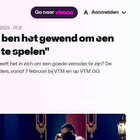
Ga naar
Aanmelden
.2022
-
01:31
k ben het gewend om een
l te spelen"
eeft het in zich om een goede verrader te zijn? De
ders, vanaf 7 februari bij VTM en op VTM GO.
Ga naar De Verraders