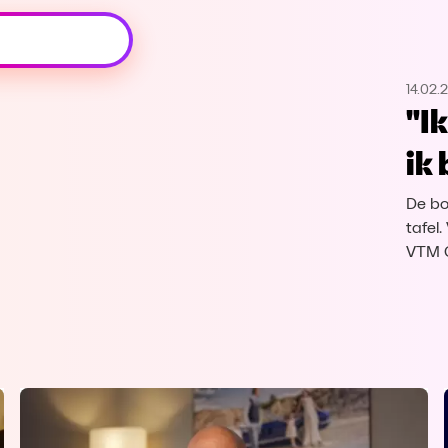
Oeps, browser niet ondersteund
14.02.
Voor je onze programma's gaat ontdekken,
"I
best je browser updaten of hieronder één
van de ondersteunde browsers
ik
downloaden.
De bo
Google Chrome
Download
tafel
VTM 
Firefox
Download
Safari
Download
Microsoft Edge
Download
Opera
Download