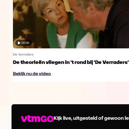
02:06
De Verraders
De theorieën vliegen in 't rond bij 'De Verraders'
Bekijk nu de video
Kijk live, uitgesteld of gewoon