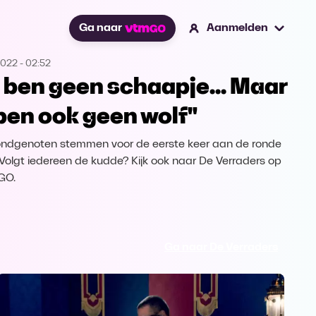
Ga naar
Aanmelden
2022
-
02:52
k ben geen schaapje... Maar
 ben ook geen wolf"
ndgenoten stemmen voor de eerste keer aan de ronde
. Volgt iedereen de kudde? Kijk ook naar De Verraders op
GO.
Ga naar De Verraders