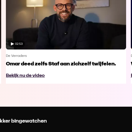
02:53
De Verraders
Omar deed zelfs Staf aan zichzelf twijfelen.
Bekijk nu de video
 lekker bingewatchen