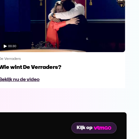
00:30
De Verraders
De V
Wie wint De Verraders?
Yan
Bekijk nu de video
Bek
Kijk op