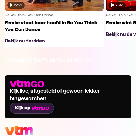
00:54
01:39
So You Think You Can Dance
So You Think You
Femke stoot haar hoofd in So You Think
Femke wint 
You Can Dance
Bekijk nu de 
Bekijk nu de video
Ga naar So You Think You Can Dance
Kijk live, uitgesteld of gewoon lekker
bingewatchen
Kijk op