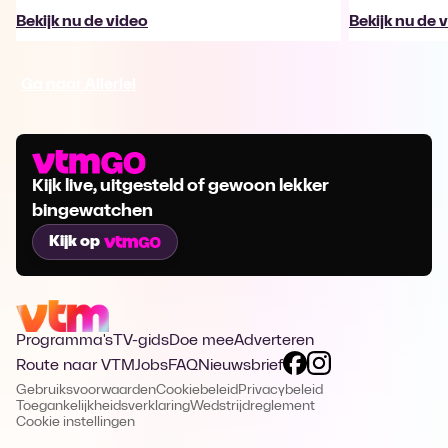
Bekijk nu de video
Bekijk nu de 
Ga naar Allerlei
Kijk live, uitgesteld of gewoon lekker
bingewatchen
Kijk op
Programma's
TV-gids
Doe mee
Adverteren
Route naar VTM
Jobs
FAQ
Nieuwsbrief
Gebruiksvoorwaarden
Cookiebeleid
Privacybeleid
Toegankelijkheidsverklaring
Wedstrijdreglement
Cookie instellingen