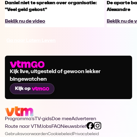
Daniel niet te spreken over organisatie:
De aparte ba
"Veel geld gekost"
Alexandre
Bekijk nu de video
Bekijk nu de 
Ga naar Latem Leven
Kijk live, uitgesteld of gewoon lekker
bingewatchen
Kijk op
Programma's
TV-gids
Doe mee
Adverteren
Route naar VTM
Jobs
FAQ
Nieuwsbrief
Gebruiksvoorwaarden
Cookiebeleid
Privacybeleid