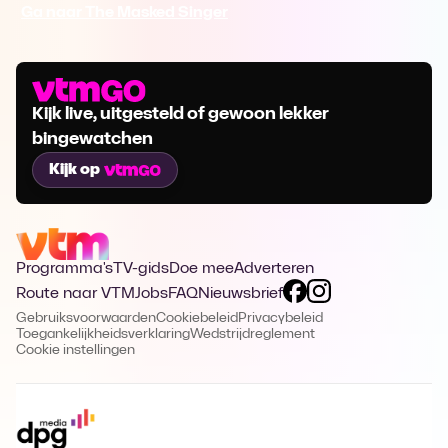
Ga naar The Masked Singer
Kijk live, uitgesteld of gewoon lekker
bingewatchen
Kijk op
Programma's
TV-gids
Doe mee
Adverteren
Route naar VTM
Jobs
FAQ
Nieuwsbrief
Gebruiksvoorwaarden
Cookiebeleid
Privacybeleid
Toegankelijkheidsverklaring
Wedstrijdreglement
Cookie instellingen