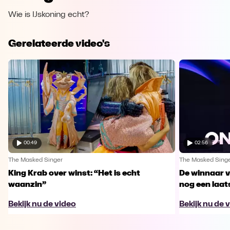
Wie is IJskoning echt?
Gerelateerde video's
00:49
02:56
The Masked Singer
The Masked Sing
King Krab over winst: “Het is echt
De winnaar 
waanzin”
nog een laa
Bekijk nu de video
Bekijk nu de 